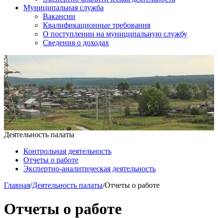
Муниципальная служба
Вакансии
Квалификационные требования
О поступлении на муниципальную службу
Сведения о доходах
Деятельность палаты
Контрольная деятельность
Отчеты о работе
Экспертно-аналитическая деятельность
Главная
/
Деятельность палаты
/
Отчеты о работе
Отчеты о работе