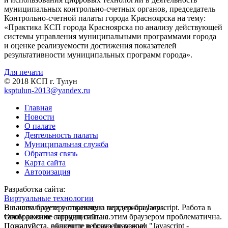
муниципальных контрольно-счетных органов, председатель
Контрольно-счетной палаты города Красноярска на тему:
«Практика КСП города Красноярска по анализу действующей
системы управления муниципальными программами города
и оценке реализуемости достижения показателей
результативности муниципальных программ города».
Для печати
© 2018 КСП г. Тулун
ksptulun-2013@yandex.ru
Главная
Новости
О палате
Деятельность палаты
Муниципальная служба
Обратная связь
Карта сайта
Авторизация
Разработка сайта:
Виртуальные технологии
В вашем браузере отключена поддержка Jasvscript. Работа в
Вы используете устаревшую версию браузера.
таком режиме затруднительна.
Отображение страниц сайта с этим браузером проблематична.
Пожалуйста, включите в браузере режим "Javascript -
Пожалуйста, обновите версию браузера!