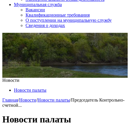
Муниципальная служба
Вакансии
Квалификационные требования
О поступлении на муниципальную службу
Сведения о доходах
Новости
Новости палаты
Главная
/
Новости
/
Новости палаты
/
Председатель Контрольно-
счетной...
Новости палаты