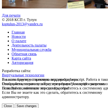
Для печати
© 2018 КСП г. Тулун
ksptulun-2013@yandex.ru
Главная
Новости
О палате
Деятельность палаты
Муниципальная служба
Обратная связь
Карта сайта
Авторизация
Разработка сайта:
Виртуальные технологии
В вашем браузере отключена поддержка Jasvscript. Работа в так
Вы используете устаревшую версию браузера.
Пожалуйста, включите в браузере режим "Javascript - разрешено
Отображение страниц сайта с этим браузером проблематична.
Если Вы не знаете как это сделать, обратитесь к системному а
Пожалуйста, обновите версию браузера!
Если Вы не знаете как это сделать, обратитесь к системному
администратору.
Close
Save changes