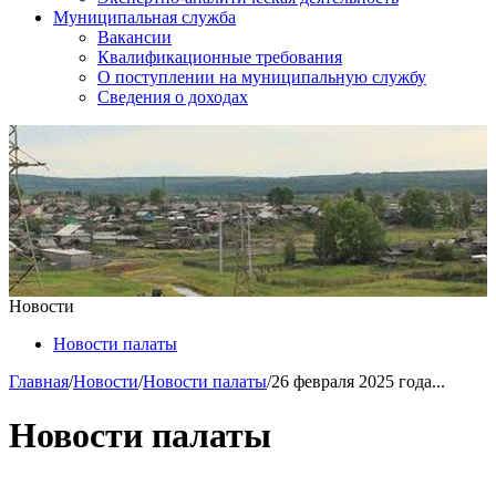
Муниципальная служба
Вакансии
Квалификационные требования
О поступлении на муниципальную службу
Сведения о доходах
Новости
Новости палаты
Главная
/
Новости
/
Новости палаты
/
26 февраля 2025 года...
Новости палаты