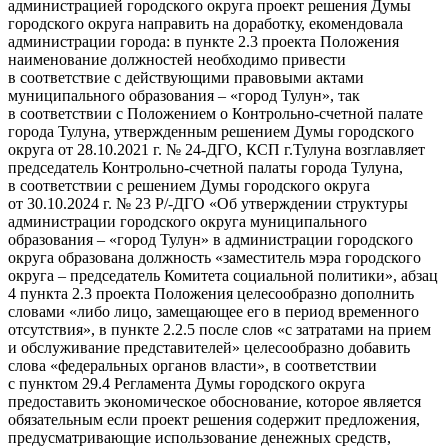
администрацией городского округа проект решения Думы
городского округа направить на доработку, екомендовала
администрации города: в пункте 2.3 проекта Положения
наименование должностей необходимо привести
в соответствие с действующими правовыми актами
муниципального образования – «город Тулун», так
в соответствии с Положением о Контрольно-счетной палате
города Тулуна, утвержденным решением Думы городского
округа от 28.10.2021 г. № 24-ДГО, КСП г.Тулуна возглавляет
председатель Контрольно-счетной палаты города Тулуна,
в соответствии с решением Думы городского округа
от 30.10.2024 г. № 23 Р/-ДГО «Об утверждении структуры
администрации городского округа муниципального
образования – «город Тулун» в администрации городского
округа образована должность «заместитель мэра городского
округа – председатель Комитета социальной политики», абзац
4 пункта 2.3 проекта Положения целесообразно дополнить
словами «либо лицо, замещающее его в период временного
отсутствия», в пункте 2.2.5 после слов «с затратами на прием
и обслуживание представителей» целесообразно добавить
слова «федеральных органов власти», в соответствии
с пунктом 29.4 Регламента Думы городского округа
предоставить экономическое обоснование, которое является
обязательным если проект решения содержит предложения,
предусматривающие использование денежных средств,