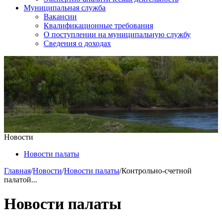
Муниципальная служба
Вакансии
Квалификационные требования
О поступлении на муниципальную службу
Сведения о доходах
Новости
Новости палаты
Главная
/
Новости
/
Новости палаты
/
Контрольно-счетной
палатой...
Новости палаты