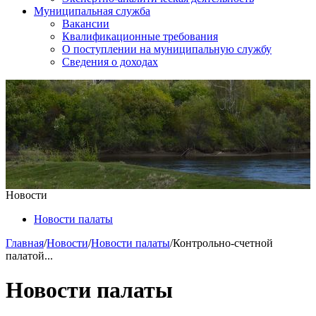
Муниципальная служба
Вакансии
Квалификационные требования
О поступлении на муниципальную службу
Сведения о доходах
Новости
Новости палаты
Главная
/
Новости
/
Новости палаты
/
Контрольно-счетной
палатой...
Новости палаты