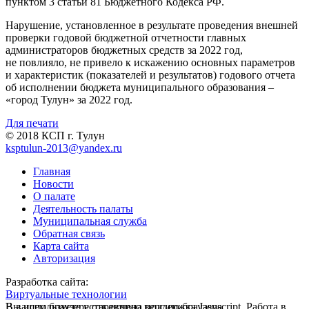
пунктом 3 статьи 81 Бюджетного Кодекса РФ.
Нарушение, установленное в результате проведения внешней
проверки годовой бюджетной отчетности главных
администраторов бюджетных средств за 2022 год,
не повлияло, не привело к искажению основных параметров
и характеристик (показателей и результатов) годового отчета
об исполнении бюджета муниципального образования –
«город Тулун» за 2022 год.
Для печати
© 2018 КСП г. Тулун
ksptulun-2013@yandex.ru
Главная
Новости
О палате
Деятельность палаты
Муниципальная служба
Обратная связь
Карта сайта
Авторизация
Разработка сайта:
Виртуальные технологии
В вашем браузере отключена поддержка Jasvscript. Работа в
Вы используете устаревшую версию браузера.