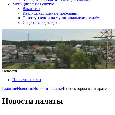
Муниципальная служба
Вакансии
Квалификационные требования
О поступлении на муниципальную службу
Сведения о доходах
Новости
Новости палаты
Главная
/
Новости
/
Новости палаты
/
Инспектором в аппарате...
Новости палаты