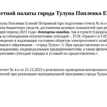
четной палаты города Тулуна Поплевко
уна Поплевко Еленой Петровной при подготовке отчета № 4-о от
ния бюджетных средств, достижения целевых показателей при 
щий период 2023 года»
допущены ошибки
, так в пункте 6 разд
ь
за соблюдением получателями субсидий – ТСН «Гранит» и СН
ведение в надлежащее состояние объектов электросетевого хозяй
ьного образования – «город Тулун»: 5. При предоставлении из
ждениям), индивидуальным предпринимателям, а также физическ
ателями субсидий порядка и условий их предоставления.».
тчет № 4-о от 21.12.2023 о результатах проведения контрольно
ателей при реализации муниципальной программы города Тулун