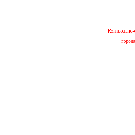
Контрольно-с
город