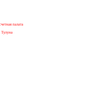
четная палата
а Тулуна