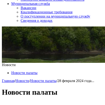
Муниципальная служба
Вакансии
Квалификационные требования
О поступлении на муниципальную службу
Сведения о доходах
Новости
Новости палаты
Главная
/
Новости
/
Новости палаты
/
28 февраля 2024 года...
Новости палаты