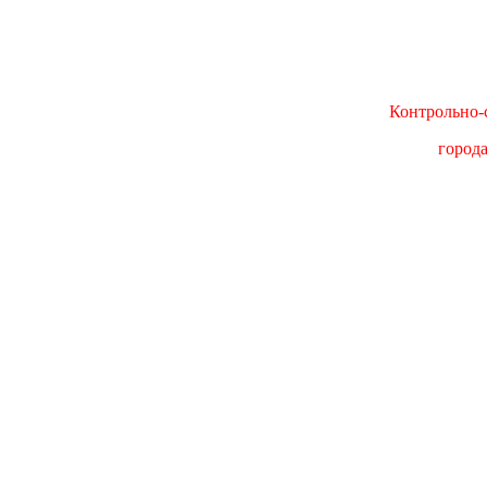
Контрольно-с
город