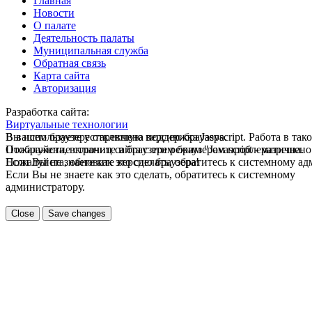
Главная
Новости
О палате
Деятельность палаты
Муниципальная служба
Обратная связь
Карта сайта
Авторизация
Разработка сайта:
Виртуальные технологии
В вашем браузере отключена поддержка Jasvscript. Работа в так
Вы используете устаревшую версию браузера.
Пожалуйста, включите в браузере режим "Javascript - разрешено
Отображение страниц сайта с этим браузером проблематична.
Если Вы не знаете как это сделать, обратитесь к системному а
Пожалуйста, обновите версию браузера!
Если Вы не знаете как это сделать, обратитесь к системному
администратору.
Close
Save changes