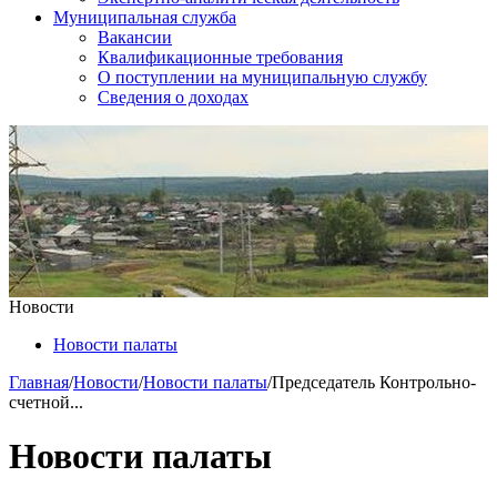
Муниципальная служба
Вакансии
Квалификационные требования
О поступлении на муниципальную службу
Сведения о доходах
Новости
Новости палаты
Главная
/
Новости
/
Новости палаты
/
Председатель Контрольно-
счетной...
Новости палаты