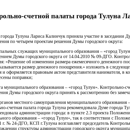
нтрольно-счетной палаты города Тулуна 
 города Тулуна Лариса Калинчук приняла участие в заседании Ду
ения по четырем проектам решения Думы городского округа:
ипальных служащих муниципального образования – «город Тулу
нием Думы городского округа от 14.04.2010 № 09-ДГО. Контроль
ия: «Решение об изменении размера ежемесячного денежного по
указывается размер денежного поощрения.» изложить в следующ
и оформляется правовым актом представителя нанимателя, в ко
есены поправки;
а муниципального образования – «город Тулун». Контрольно-сче
ния Думы городского округа принять к рассмотрению без замеч
рганов местного самоуправления муниципального образования –
ьно-счетная палата города Тулуна рекомендовала Думе города Т
мендовала администрации города: в пункте 2.3 проекта Положе
ого образования – «город Тулун», так в соответствии с Положе
г. № 24-ДГО, КСП г.Тулуна возглавляет председатель Контрольн
верждении структуры администрации городского округа муницип