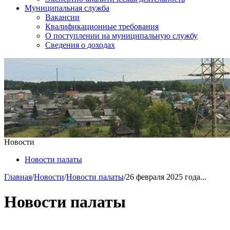
Муниципальная служба
Вакансии
Квалификационные требования
О поступлении на муниципальную службу
Сведения о доходах
Новости
Новости палаты
Главная
/
Новости
/
Новости палаты
/
26 февраля 2025 года...
Новости палаты