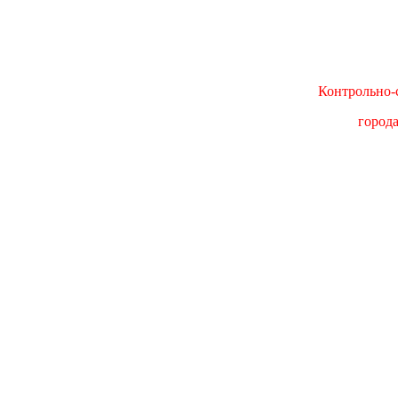
Контрольно-с
город