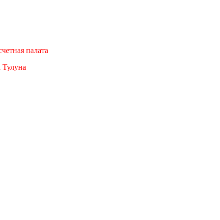
четная палата
а Тулуна