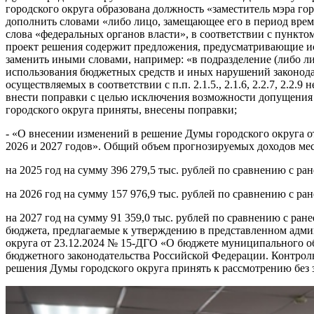
городского округа образована должность «заместитель мэра го
дополнить словами «либо лицо, замещающее его в период време
слова «федеральных органов власти», в соответствии с пункто
проект решения содержит предложения, предусматривающие испо
заменить иными словами, например: «в подразделение (либо л
использования бюджетных средств и иных нарушений законодат
осуществляемых в соответствии с п.п. 2.1.5., 2.1.6, 2.2.7, 2
внести поправки с целью исключения возможности допущения 
городского округа приняты, внесены поправки;
- «О внесении изменений в решение Думы городского округа о
2026 и 2027 годов». Общий объем прогнозируемых доходов мес
на 2025 год на сумму 396 279,5 тыс. рублей по сравнению с ра
на 2026 год на сумму 157 976,9 тыс. рублей по сравнению с ра
на 2027 год на сумму 91 359,0 тыс. рублей по сравнению с ра
бюджета, предлагаемые к утверждению в представленном адми
округа от 23.12.2024 № 15-ДГО «О бюджете муниципального об
бюджетного законодательства Российской Федерации. Контроль
решения Думы городского округа принять к рассмотрению без 