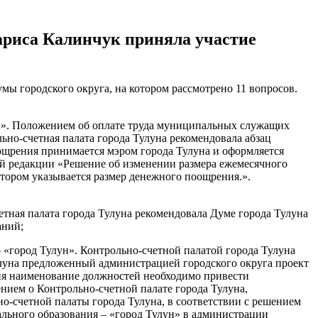
Лариса Калинчук приняла участие
мы городского округа, на котором рассмотрено 11 вопросов.
н». Положением об оплате труда муниципальных служащих
но-счетная палата города Тулуна рекомендовала абзац
ощрения принимается мэром города Тулуна и оформляется
ей редакции «Решение об изменении размера ежемесячного
тором указывается размер денежного поощрения.».
тная палата города Тулуна рекомендовала Думе города Тулуна
аний;
 «город Тулун». Контрольно-счетной палатой города Тулуна
улуна предложенный администрацией городского округа проект
ния наименование должностей необходимо привести
нием о Контрольно-счетной палате города Тулуна,
о-счетной палаты города Тулуна, в соответствии с решением
ального образования – «город Тулун» в администрации