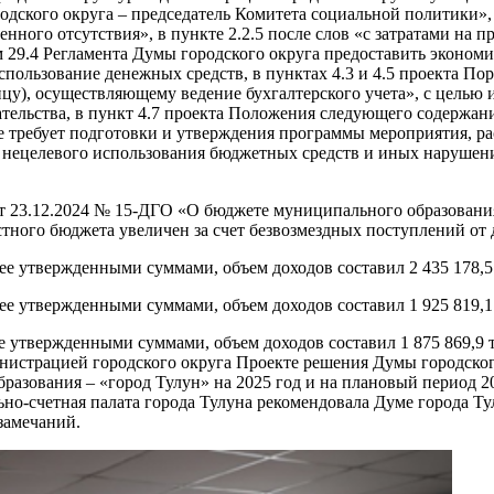
родского округа – председатель Комитета социальной политики»,
нного отсутствия», в пункте 2.2.5 после слов «с затратами на 
м 29.4 Регламента Думы городского округа предоставить экономи
льзование денежных средств, в пунктах 4.3 и 4.5 проекта Поря
ицу), осуществляющему ведение бухгалтерского учета», с цель
ельства, в пункт 4.7 проекта Положения следующего содержани
.2.9 не требует подготовки и утверждения программы мероприятия,
нецелевого использования бюджетных средств и иных нарушени
т 23.12.2024 № 15-ДГО «О бюджете муниципального образования
тного бюджета увеличен за счет безвозмездных поступлений от
нее утвержденными суммами, объем доходов составил 2 435 178,5
нее утвержденными суммами, объем доходов составил 1 925 819,1
нее утвержденными суммами, объем доходов составил 1 875 869,9
нистрацией городского округа Проекте решения Думы городско
разования – «город Тулун» на 2025 год и на плановый период 20
но-счетная палата города Тулуна рекомендовала Думе города Т
замечаний.