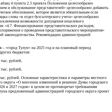
 абзац 4 пункта 2.3 проекта Положения целесообразно
прием и обслуживание представителей» целесообразно добавить
ческое обоснование, которое является обязательным если
дка слова «в отдел бухгалтерского учета» целесообразно
ю исключения возможности допущения нецелевого
я: «4.7. Финансирование представительских расходов,
 распоряжения о проведения представительского мероприятия»
й законодательства. Рекомендации администрацией
 – «город Тулун» на 2025 год и на плановый период
 других бюджетов:
 тыс. рублей,
 тыс. рублей,
 тыс. рублей. Основные характеристики и параметры местного
го округа «О внесении изменений в решение Думы городского
26 и 2027 годов» в целом не противоречат требованиям
улуна предложенный администрацией городского округа проект