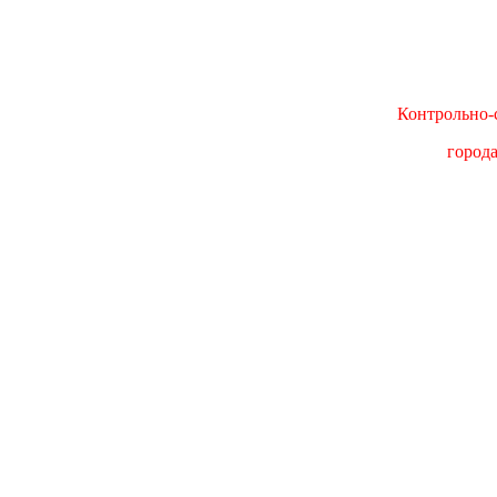
Контрольно-с
город