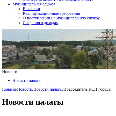
Муниципальная служба
Вакансии
Квалификационные требования
О поступлении на муниципальную службу
Сведения о доходах
Новости
Новости палаты
Главная
/
Новости
/
Новости палаты
/
Председатель КСП города...
Новости палаты